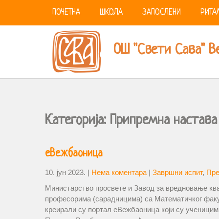
ПОЧЕТНА
ШКОЛА
ЗАПОСЛЕНИ
РИТА
ОШ "Свети Сава" В
Категорија:
Припремна настава
еВежбаоница
10. јун 2023.
|
Нема коментара
|
Завршни испит
,
Пре
Министарство просвете и Завод за вредновање кв
професорима (сарадницима) са Математичког факул
креирали су портал еВежбаоница који су ученицим