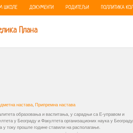
М ШКОЛЕ
ДОКУМЕНТИ
РОДИТЕЉИ
ПОЛЛИТИКА КОЛ
елика Плана
дметна настава
,
Припремна настава
алитета образовања и васпитања, у сарадњи са Е-управом и
тета у Београду и Факултета организационих наука у Београду
а у току прошле године ставили на располагање.