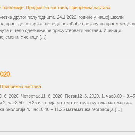
е пандемије
,
Предметна настава
,
Припремна настава
етка другог полугодишта, 24.1.2022. године у нашој школи
д првог до четвртог разреда похађаће наставу по првом модел
минута и цело одељење ће присуствовати настави. Ученици
ој смени. Ученици […]
020.
Припремна настава
 6. 2020. Четвртак 11. 6. 2020. Петак12 .6. 2020. 1. час8.00 – 8.45
ки 2. час8.50 – 9.35 историја математика математика математика
ка биологија 4. час10.40 – 11.25 математика географија […]