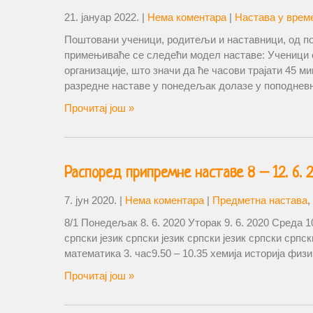
21. јануар 2022.
|
Нема коментара
|
Настава у врем
Поштовани ученици, родитељи и наставници, од поч
примењиваће се следећи модел наставе: Ученици о
организације, што значи да ће часови трајати 45 
разредне наставе у понедељак долазе у поподневн
Прочитај још »
Распоред припремне наставе 8 – 12. 6. 2
7. јун 2020.
|
Нема коментара
|
Предметна настава
,
8/1 Понедељак 8. 6. 2020 Уторак 9. 6. 2020 Среда 10.
српски језик српски језик српски језик српски српс
математика 3. час9.50 – 10.35 хемија историја физи
Прочитај још »