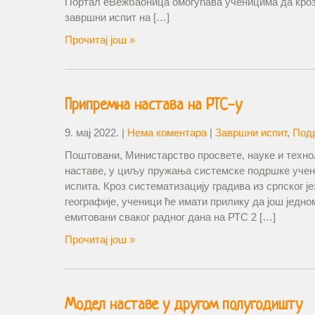
Портал еВежбаоница омогућава ученицима да кроз
завршни испит на […]
Прочитај још »
Припремна настава на РТС-у
9. мај 2022.
|
Нема коментара
|
Завршни испит
,
Под
Поштовани, Министарство просвете, науке и техно
наставе, у циљу пружања системске подршке учен
испита. Кроз систематизацију градива из српског је
географије, ученици ће имати прилику да још једн
емитовани сваког радног дана на РТС 2 […]
Прочитај још »
Модел наставе у другом полугодишту