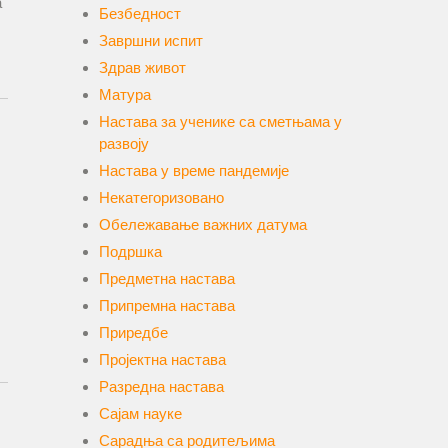
а
Безбедност
Завршни испит
Здрав живот
Матура
Настава за ученике са сметњама у
развоју
Настава у време пандемије
Некатегоризовано
Обележавање важних датума
Подршка
Предметна настава
Припремна настава
Приредбе
Пројектна настава
Разредна настава
Сајам науке
Сарадња са родитељима