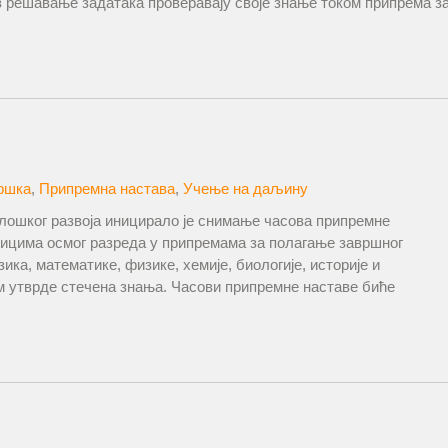
 решавање задатака проверавају своје знање током припрема з
ршка
,
Припремна настава
,
Учење на даљину
лошког развоја иницирало је снимање часова припремне
ицима осмог разреда у припремама за полагање завршног
зика, математике, физике, хемије, биологије, историје и
ом утврде стечена знања. Часови припремне наставе биће