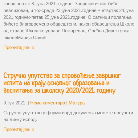
завршава се 8. јуна 2021. године. Завршни испит биће
реализован, и то:-среда 23.јуна 2021.године;-четвртак 24.јуна
2021.године;-петак 25.јуна 2021.године; О сатници полагања
бићете благовремено обавештени, након обавештења Школе
од стране Школске управе Пожаревац. Срећно Директорка
школеМарија Савић
Прочитај још »
Стручно упутство за спровођење завршног
испита на крају основног образовања и
васпитања за школску 2020/2021. годину
3. јун 2021.
|
Нема коментара
|
Матура
Стручно упутство у форми ворд документа можете преузети
на линку испод.
Прочитај још »