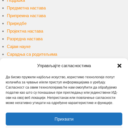
Подршка
Предметна настава
Припремна настава
Приредбе
Пројектна настава
Разредна настава
Сајам науке
Сарадња са родитељима
Сарадња са ученицима
Управљајте сагласностима
Такмичења и конкурси
Уџбеници и наставна средства
Да бисмо пружили најбоље искуство, користимо технологије попут
колачића за чување и/или приступ информацијама о уређају.
Упис
Сагласност са овим технологијама ће нам омогућити да обрађујемо
Учење на даљину
податке као што су понашање при прегледању или јединствени ИД-
ови на овој веб локацији. Непристанак или повлачење сагласности
може негативно утицати на одређене карактеристике и функције.
Претрага
Прихвати