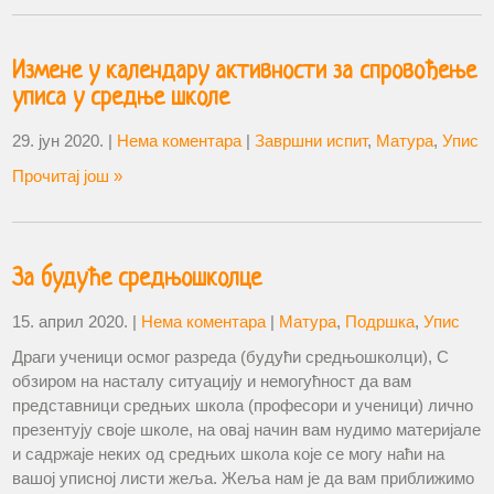
Измене у календару активности за спровођење
уписа у средње школе
29. јун 2020.
|
Нема коментара
|
Завршни испит
,
Матура
,
Упис
Прочитај још »
За будуће средњошколце
15. април 2020.
|
Нема коментара
|
Матура
,
Подршка
,
Упис
Драги ученици осмог разреда (будући средњошколци), С
обзиром на насталу ситуацију и немогућност да вам
представници средњих школа (професори и ученици) лично
презентују своје школе, на овај начин вам нудимо материјале
и садржаје неких од средњих школа које се могу наћи на
вашој уписној листи жеља. Жеља нам је да вам приближимо