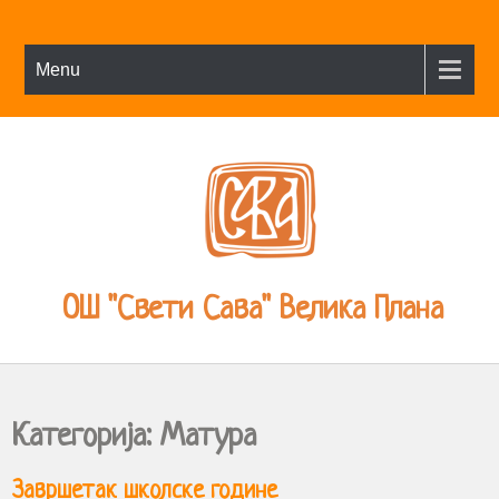
Menu
ОШ "Свети Сава" Велика Плана
Категорија:
Матура
Завршетак школске године