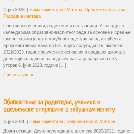
2. јун 2023.
|
Нема коментара
|
Матура
,
Предметна настава
,
Разредна настава
Поштовани ученици, родитељи и наставници. У складу са
календарима образовно-васпитног рада за основне и средње
школе, којима је дата могућност одступања од утврђеног
броја наставних дана до 5%, друго полугодиште школске
2022/2023. године за ученике основних и средњих школа, у
делу који се односи на редовну наставу, завршава се у
уторак 6. јуна 2023. године […]
Прочитај још »
Обавештење за родитеље, ученике и
одељењске старешине о завршном испиту
3. јун 2021.
|
Нема коментара
|
Завршни испит
,
Матура
Драги осмаци! Друго полугодиште школске 2020/2021. године