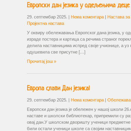
Европски дан језика у одељењима деце 
29. септембар 2025.
|
Нема коментара
|
Настава за
Пројектна настава
У оквиру обележавања Европског дана језика, у о
израде постера и картица са речима страног порекл
делила наставницима испред своје учионице, а уз 
одушевила све присутне […]
Прочитај још »
Европа слави Дан језика!
29. септембар 2025.
|
Нема коментара
|
Обележава
Европски дан језика је обележен у нашој школи 26
наставе и школски библиотекар, припремили су раз
овај дан.У школском дворишту ученици предметне
били остали ученици школе са својим наставницим