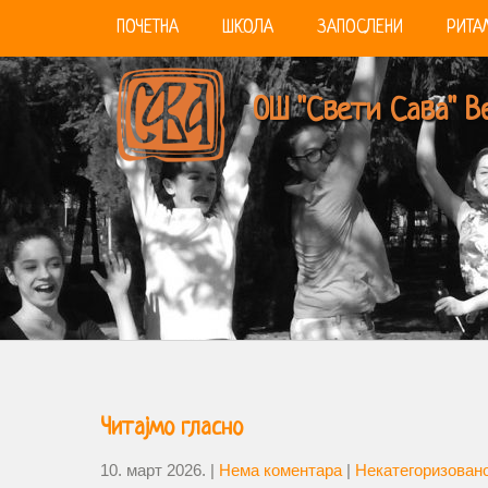
ПОЧЕТНА
ШКОЛА
ЗАПОСЛЕНИ
РИТА
ОШ "Свети Сава" В
Читајмо гласно
10. март 2026.
|
Нема коментара
|
Некатегоризован