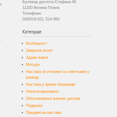
Булевар деспота Стефана 40
о
11320 Велика Плана
Телефони:
026/516-021, 514-983
Категорије
Безбедност
Завршни испит
Здрав живот
Матура
Настава за ученике са сметњама у
развоју
а
Настава у време пандемије
Некатегоризовано
Обележавање важних датума
Подршка
Предметна настава