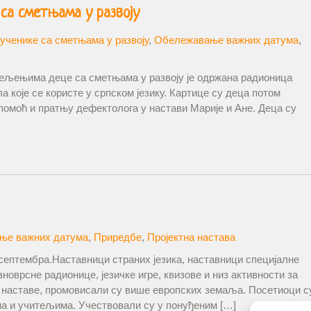
са сметњама у развоју
 ученике са сметњама у развоју
,
Обележавање важних датума
,
дељењима деце са сметњама у развоју је одржана радионица
а које се користе у српском језику. Картице су деца потом
помоћ и пратњу дефектолога у настави Марије и Ане. Деца су
ње важних датума
,
Приредбе
,
Пројектна настава
.септембра.Наставници страних језика, наставници специјалне
новрсне радионице, језичке игре, квизове и низ активности за
 наставе, промовисали су више европских земаља. Посетиоци с
а и учитељима. Учествовали су у понуђеним […]