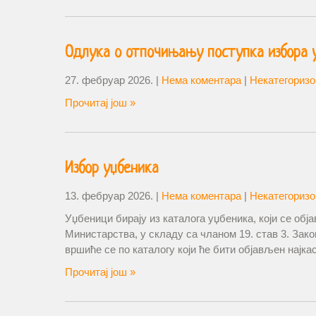
Одлука о отпочињању поступка избора у
27. фебруар 2026.
|
Нема коментара
|
Некатегоризо
Прочитај још »
Избор уџбеника
13. фебруар 2026.
|
Нема коментара
|
Некатегоризо
Уџбеници бирају из каталога уџбеника, који се обја
Министарства, у складу са чланом 19. став 3. Зак
вршиће се по каталогу који ће бити објављен најкас
Прочитај још »