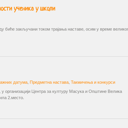
ости ученика у школи
аду биће закључани током трајања наставе, осим у време велико
ажних датума
,
Предметна настава
,
Такмичења и конкурси
, у организацији Центра за културу Масука и Општине Велика
ила 2.место.