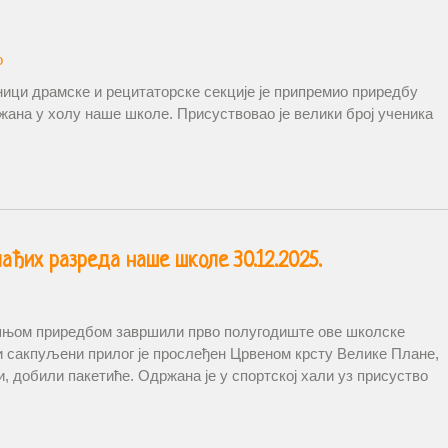
о
ници драмске и рецитаторске секције је припремио приредбу
жана у холу наше школе. Присуствовао је велики број ученика
ђих разреда наше школе 30.12.2025.
шњом приредбом завршили прво полугодиште ове школске
 и сакпуљени прилог је прослеђен Црвеном крсту Велике Плане,
и, добили пакетиће. Одржана је у спортској хали уз присуство