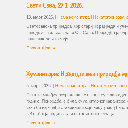
Свети Сава, 27. 1. 2026.
10. март 2026.
|
Нема коментара
|
Некатегоризован
Светосавска приредба Хор старијих разреда и уче
поводом школске славе Св. Саве. Приредба је одр
наше школе и гостију.
Прочитај још »
Хуманитарна Новогодишња приредба мла
5. март 2026.
|
Нема коментара
|
Некатегоризовано
Секције млађих разреда наше школе су Новогоди
године. Приредба је била хуманитарног карактера
како би најмлађи становници који нису у могућност
већег броја родитеља и осталих посетилаца.
Прочитај још »