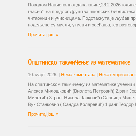
Поводом Националног дана књиге,28.2.2026.године,
гласно“, на предлог Друштва школских библиотекар
читаоници и учионицама. Подстакнута је љубав пр
подељене су мисли, утисци и осећања, јер разгов
Прочитај још »
Општинско такмичење из математике
10. март 2026.
|
Нема коментара
|
Некатегоризован
На општинском такмичењу из математике ученици н
Алекса Милошковић (Виолета Петровић) 2.ранг Јо
Милетић) 3. ранг Никола Јанковић (Славица Милети
Вук Станковић ( Сандра Коларевић) 1.ранг Теодор
Прочитај још »