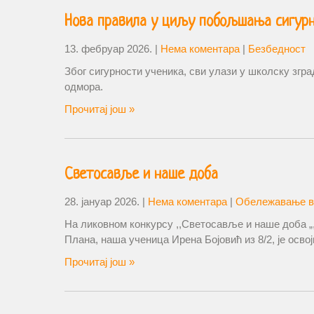
Нова правила у циљу побољшања сигурн
13. фебруар 2026.
|
Нема коментара
|
Безбедност
Због сигурности ученика, сви улази у школску згр
одмора.
Прочитај још »
Светосавље и наше доба
28. јануар 2026.
|
Нема коментара
|
Обележавање в
На ликовном конкурсу ,,Светосавље и наше доба „
Плана, наша ученица Ирена Бојовић из 8/2, је освој
Прочитај још »