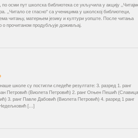
 по осми пут школска библиотека се укључила у акцију ,,Читајм
а. ,,Читало се гласно“ са ученицима у школској библиотеци,
ема читању, матерњем језику и култури уопште. После читања
ор о прочитаном продубљује доживљај.
о
аше школе су постигли следеће резултате: 3. разред 1. ранг
ван Петровић (Виолета Петровић) 2. ранг Огњен Пешић (Славиц
ћ) 3. ранг Павле Дабовић (Виолета Петровић) 4. разред 1 ранг
 Недељковић […]