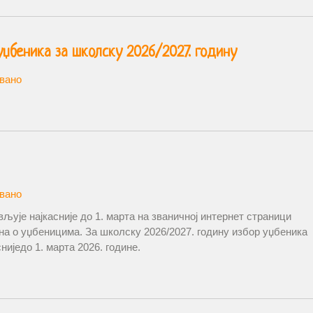
џбеника за школску 2026/2027. годину
вано
вано
вљује најкасније до 1. марта на званичној интернет страници
она о уџбеницима. За школску 2026/2027. годину избор уџбеника
ниједо 1. марта 2026. године.