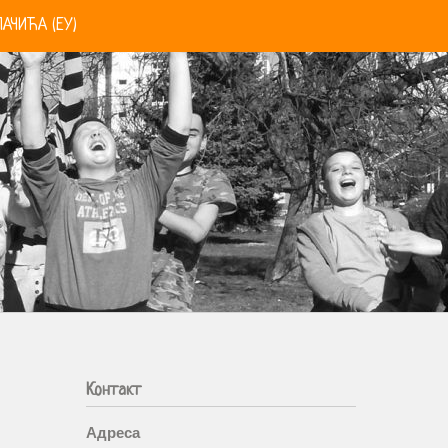
АЧИЋА (ЕУ)
Контакт
Адреса