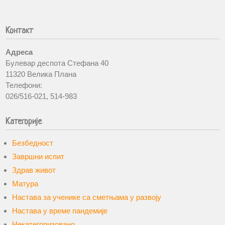
Контакт
Адреса
Булевар деспота Стефана 40
11320 Велика Плана
Телефони:
026/516-021, 514-983
Категорије
Безбедност
Завршни испит
Здрав живот
Матура
Настава за ученике са сметњама у развоју
Настава у време пандемије
Некатегоризовано