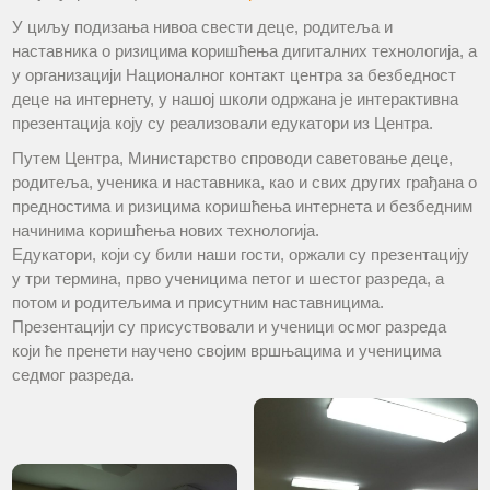
У циљу подизања нивоа свести деце, родитеља и
наставника о ризицима коришћења дигиталних технологија, а
у организацији Националног контакт центра за безбедност
деце на интернету, у нашој школи одржана је интерактивна
презентација коју су реализовали едукатори из Центра.
Путем Центра, Министарство спроводи саветовање деце,
родитеља, ученика и наставника, као и свих других грађана о
предностима и ризицима коришћења интернета и безбедним
начинима коришћења нових технологија.
Едукатори, који су били наши гости, оржали су презентацију
у три термина, прво ученицима петог и шестог разреда, а
потом и родитељима и присутним наставницима.
Презентацији су присуствовали и ученици осмог разреда
који ће пренети научено својим вршњацима и ученицима
седмог разреда.