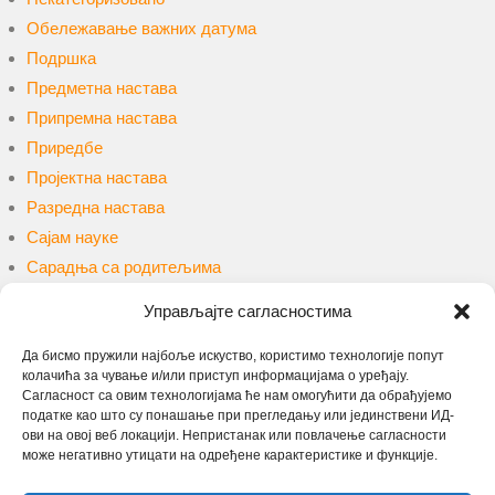
Обележавање важних датума
Подршка
Предметна настава
Припремна настава
Приредбе
Пројектна настава
Разредна настава
Сајам науке
Сарадња са родитељима
Сарадња са ученицима
Управљајте сагласностима
Такмичења и конкурси
Уџбеници и наставна средства
Да бисмо пружили најбоље искуство, користимо технологије попут
колачића за чување и/или приступ информацијама о уређају.
Упис
Сагласност са овим технологијама ће нам омогућити да обрађујемо
Учење на даљину
податке као што су понашање при прегледању или јединствени ИД-
ови на овој веб локацији. Непристанак или повлачење сагласности
може негативно утицати на одређене карактеристике и функције.
Претрага