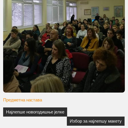
Предметна настава
Најлепше новогодишње јелке
Избор за најлепшу макету