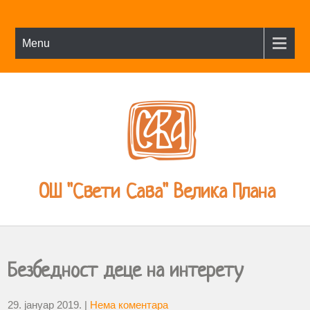
Menu
ОШ "Свети Сава" Велика Плана
Безбедност деце на интерету
29. јануар 2019.
|
Нема коментара