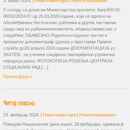
3. април 2024.
|
Нема коментара
|
Некатегоризовано
У складу са дописом Министарства просвете, број:650-02-
00032/2024-07 од 26.03.2024.године, који се односи на
обезбеђивање бесплатних уџбеника и других наставних
средстава из уџбеничкихкомплета, обавештавамо вас о
следећем: ОБАВЕЗНО Родитељи подносе захтев и
пропратну документацију (доказ) у просторији Правне
службе до20.априла 2024.године ДОКУМЕНТАЦИЈА уз
ЗАХТЕВ: -за ученике социјално /материјално угрожених
породица доказ: ФОТОКОПИЈА РЕШЕЊА ЦЕНТРАЗА
СОЦИЈАЛНИ РАД […]
Прочитај још »
Читај гласно
29. фебруар 2024.
|
Нема коментара
|
Некатегоризовано
Поводом Националног дана књиге, 28.фебруара, одржана је