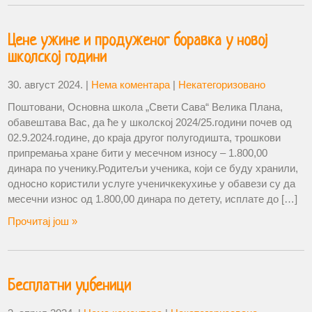
Цене ужине и продуженог боравка у новој
школској години
30. август 2024.
|
Нема коментара
|
Некатегоризовано
Поштовани, Основна школа „Свети Сава“ Велика Плана,
обавештава Вас, да ће у школској 2024/25.години почев од
02.9.2024.године, до краја другог полугодишта, трошкови
припремања хране бити у месечном износу – 1.800,00
динара по ученику.Родитељи ученика, који се буду хранили,
односно користили услуге ученичкекухиње у обавези су да
месечни износ од 1.800,00 динара по детету, исплате до […]
Прочитај још »
Бесплатни уџбеници