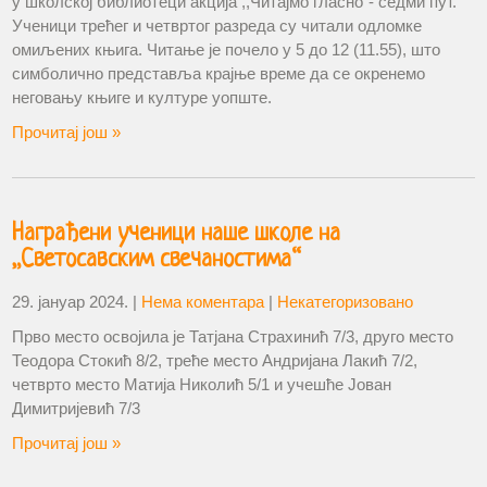
у школској библиотеци акција ,,Читајмо гласно“- седми пут.
Ученици трећег и четвртог разреда су читали одломке
омиљених књига. Читање је почело у 5 до 12 (11.55), што
симболично представља крајње време да се окренемо
неговању књиге и културе уопште.
Прочитај још »
Награђени ученици наше школе на
„Светосавским свечаностима“
29. јануар 2024.
|
Нема коментара
|
Некатегоризовано
Прво место освојила је Татјана Страхинић 7/3, друго место
Теодора Стокић 8/2, треће место Андријана Лакић 7/2,
четврто место Матија Николић 5/1 и учешће Јован
Димитријевић 7/3
Прочитај још »