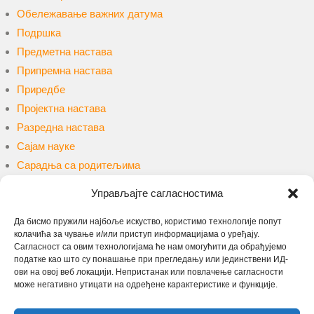
Обележавање важних датума
Подршка
Предметна настава
Припремна настава
Приредбе
Пројектна настава
Разредна настава
Сајам науке
Сарадња са родитељима
Сарадња са ученицима
Управљајте сагласностима
Такмичења и конкурси
Уџбеници и наставна средства
Да бисмо пружили најбоље искуство, користимо технологије попут
колачића за чување и/или приступ информацијама о уређају.
Упис
Сагласност са овим технологијама ће нам омогућити да обрађујемо
Учење на даљину
податке као што су понашање при прегледању или јединствени ИД-
ови на овој веб локацији. Непристанак или повлачење сагласности
може негативно утицати на одређене карактеристике и функције.
Претрага