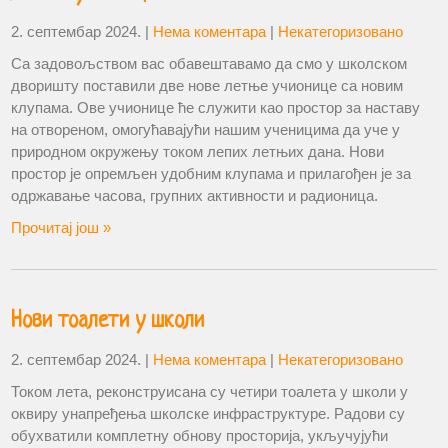
2. септембар 2024.
|
Нема коментара
|
Некатегоризовано
Са задовољством вас обавештавамо да смо у школском
дворишту поставили две нове летње учионице са новим
клупама. Ове учионице ће служити као простор за наставу
на отвореном, омогућавајући нашим ученицима да уче у
природном окружењу током лепих летњих дана. Нови
простор је опремљен удобним клупама и прилагођен је за
одржавање часова, групних активности и радионица.
Прочитај још »
Нови тоалети у школи
2. септембар 2024.
|
Нема коментара
|
Некатегоризовано
Током лета, реконструисана су четири тоалета у школи у
оквиру унапређења школске инфраструктуре. Радови су
обухватили комплетну обнову просторија, укључујући