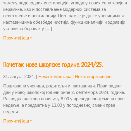
замену водоводних инсталација, уградњу нових санитарија и
керамике, као и постављање модерних система за
осветљење и вентилацију. Циљ нам је је да се ученицима и
наставницима обезбеде чистији, функционалнији и здравији
услови за боравак у […]
Прочитај још »
Почетак нове школске године 2024/25.
31. август 2024.
|
Нема коментара
|
Некатегоризовано
Поштовани ученици, родитељи и наставници. Први радни
дан у новој школској години биће 2. септембра 2024. године.
Разредна настава почиње у 8.00 у преподневној смени прве
недеље, а предметна у 13.00 у поподневној смени прве
недеље.
Прочитај још »