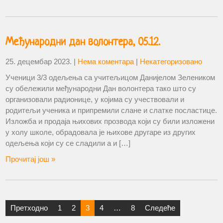
Међународни дан волонтера, 05.12.
25. децембар 2023.
|
Нема коментара
|
Некатегоризовано
Ученици 3/3 одељења са учитељицом Данијелом Зелеником
су обележили међународни Дан волонтера тако што су
организовали радионице, у којима су учествовали и
родитељи ученика и припремили слане и слатке посластице.
Изложба и продаја њихових прозвода који су били изложени
у холу школе, обрадовала је њихове другаре из других
одељења који су се сладили а и […]
Прочитај још »
Претходно
1
2
3
4
…
8
Следеће