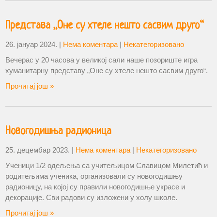
Представа „Оне су хтеле нешто сасвим друго“
26. јануар 2024.
|
Нема коментара
|
Некатегоризовано
Вечерас у 20 часова у великој сали наше позориште игра
хуманитарну представу „Оне су хтеле нешто сасвим друго“.
Прочитај још »
Новогодишња радионица
25. децембар 2023.
|
Нема коментара
|
Некатегоризовано
Ученици 1/2 одељења са учитељицом Славицом Милетић и
родитељима ученика, организовали су новогодишњу
радионицу, на којој су правили новогодишње украсе и
декорације. Сви радови су изложени у холу школе.
Прочитај још »