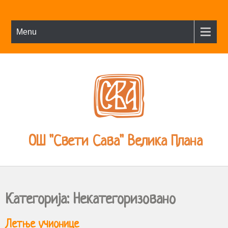
Menu
ОШ "Свети Сава" Велика Плана
Категорија:
Некатегоризовано
Летње учионице