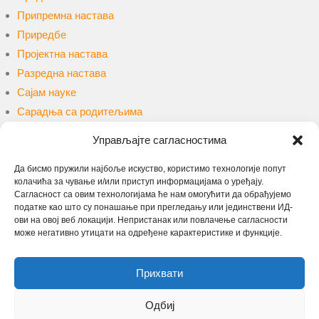
Припремна настава
Приредбе
Пројектна настава
Разредна настава
Сајам науке
Сарадња са родитељима
Сарадња са ученицима
Управљајте сагласностима
Такмичења и конкурси
Уџбеници и наставна средства
Да бисмо пружили најбоље искуство, користимо технологије попут
колачића за чување и/или приступ информацијама о уређају.
Упис
Сагласност са овим технологијама ће нам омогућити да обрађујемо
Учење на даљину
податке као што су понашање при прегледању или јединствени ИД-
ови на овој веб локацији. Непристанак или повлачење сагласности
може негативно утицати на одређене карактеристике и функције.
Претрага
Прихвати
Одбиј