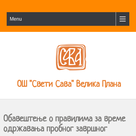
Menu
ОШ "Свети Сава" Велика Плана
Обавештење о правилима за време
одржавања пробног завршног