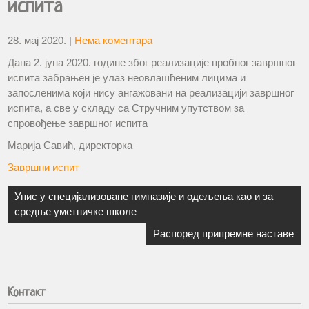
испита
28. мај 2020.
|
Нема коментара
Дана 2. јуна 2020. године због реализације пробног завршног
испита забрањен је улаз неовлашћеним лицима и
запосленима који нису ангажовани на реализацији завршног
испита, а све у складу са Стручним упутством за
спровођење завршног испита
Марија Савић, директорка
Завршни испит
Упис у специјализоване гимназије и одељења као и за
средње уметничке школе
Распоред припремне наставе
Контакт