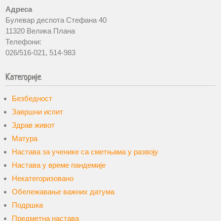
Адреса
Булевар деспота Стефана 40
11320 Велика Плана
Телефони:
026/516-021, 514-983
Категорије
Безбедност
Завршни испит
Здрав живот
Матура
Настава за ученике са сметњама у развоју
Настава у време пандемије
Некатегоризовано
Обележавање важних датума
Подршка
Предметна настава