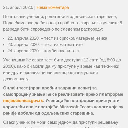
21. април 2020.
|
Нема коментара
Поштовани ученици, родитељи и одељењске старешине,
Подсећамо вас да ће онлајн пробно тестирање за ученике 8.
разреда бити спроведено по следећем распореду:
22. априла 2020. – тест из српског/матерњег језика
23. априла 2020. – тест из математике
24. априла 2020. – комбиновани тест
Ученицима ће сваки тест бити доступан 12 сати (од 8:00 до
20:00), како би могли да му приступе у време кад технички
или други организациони или породични услови
дозвољавају.
Онлајн тест (први пробни завршни испит) за
самопроцену знања ће се реализовати преко платформе
mojaucionica.gov.rs
. Ученици ће платформи приступати
користећи своје постојеће Microsoft Teams налоге које су
раније добили од одељењских старешина.
Сваки ученик ће моћи само једном да приступи решавању