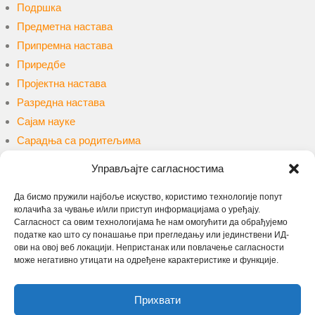
Подршка
Предметна настава
Припремна настава
Приредбе
Пројектна настава
Разредна настава
Сајам науке
Сарадња са родитељима
Сарадња са ученицима
Управљајте сагласностима
Такмичења и конкурси
Уџбеници и наставна средства
Да бисмо пружили најбоље искуство, користимо технологије попут
колачића за чување и/или приступ информацијама о уређају.
Упис
Сагласност са овим технологијама ће нам омогућити да обрађујемо
Учење на даљину
податке као што су понашање при прегледању или јединствени ИД-
ови на овој веб локацији. Непристанак или повлачење сагласности
може негативно утицати на одређене карактеристике и функције.
Претрага
Прихвати