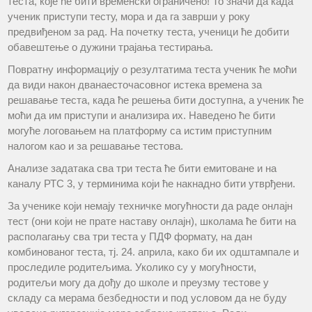
теста, које ће бити временски ограничено! То значи да када
ученик приступи тесту, мора и да га заврши у року
предвиђеном за рад. На почетку теста, ученици ће добити
обавештење о дужини трајања тестирања.
Повратну информацију о резултатима теста ученик ће моћи
да види након дванаесточасовног истека времена за
решавање теста, када ће решења бити доступна, а ученик ће
моћи да им приступи и анализира их. Наведено ће бити
могуће логовањем на платформу са истим приступним
налогом као и за решавање тестова.
Анализе задатака сва три теста ће бити емитоване и на
каналу РТС 3, у терминима који ће накнадно бити утврђени.
За ученике који немају техничке могућности да раде онлајн
тест (они који не прате наставу онлајн), школама ће бити на
располагању сва три теста у ПДФ формату, на дан
комбинованог теста, тј. 24. априла, како би их одштампале и
проследиле родитељима. Уколико су у могућности,
родитељи могу да дођу до школе и преузму тестове у
складу са мерама безбедности и под условом да не буду