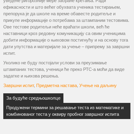
уведене ригорозније мере забране кретања. Ради
ефикасности и што већег обухвата ученика тестирањем,
препорука је да школе на време обавесте родитеље и
прикупе информације о потребама за штампаним тестовима.
Ове тестове родитељи неће враћати школи, већ ће
наставници кроз редовну комуникацију са овим ученицима
добити информације о њиховом постигнућу и на основу тога
дати упутства и материјале за учење – припрему за завршни
испит.
Уколико не буду постојали услови за преузимање
штампаних тестова, ученици ће преко РТС-а моћи да виде
задатке и њихова решења.
Завршни испит
,
Предметна настава
,
Учење на даљину
За будуће средњошколце
Продужени термини за решавање теста из математике и
комбинованог теста у оквиру пробног завршног испита