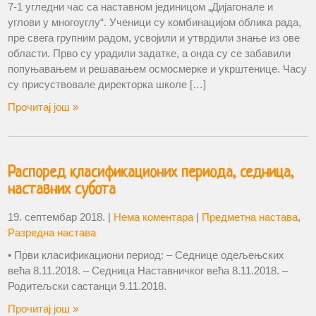
7-1 угледни час са наставном јединицом „Дијагонале и
углови у многоуглу“. Ученици су комбинацијом облика рада,
пре свега групним радом, усвојили и утврдили знање из ове
области. Прво су урадили задатке, а онда су се забавили
попуњавањем и решавањем осмосмерке и укрштенице. Часу
су присуствовале директорка школе […]
Прочитај још »
Распоред класификационих периода, седница,
наставних субота
19. септембар 2018.
|
Нема коментара
|
Предметна настава
,
Разредна настава
• Први класификациони период: – Седнице одељењских
већа 8.11.2018. – Седница Наставничког већа 8.11.2018. –
Родитељски састанци 9.11.2018.
Прочитај још »