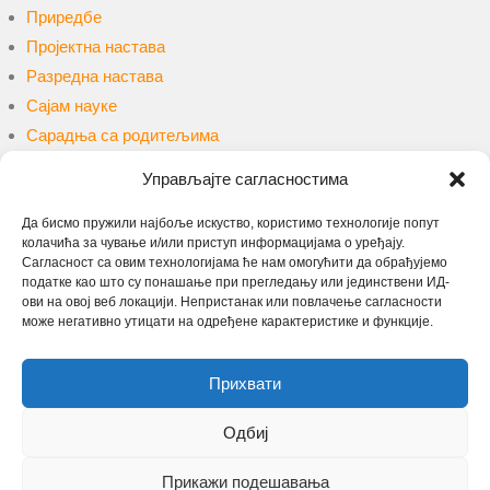
Приредбе
Пројектна настава
Разредна настава
Сајам науке
Сарадња са родитељима
Сарадња са ученицима
Управљајте сагласностима
Такмичења и конкурси
Уџбеници и наставна средства
Да бисмо пружили најбоље искуство, користимо технологије попут
колачића за чување и/или приступ информацијама о уређају.
Упис
Сагласност са овим технологијама ће нам омогућити да обрађујемо
Учење на даљину
податке као што су понашање при прегледању или јединствени ИД-
ови на овој веб локацији. Непристанак или повлачење сагласности
може негативно утицати на одређене карактеристике и функције.
Претрага
Прихвати
Одбиј
Прикажи подешавања