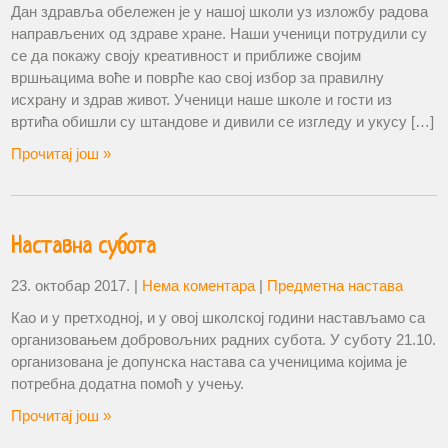
Дан здравља обележен је у нашој школи уз изложбу радова
направљених од здраве хране. Наши ученици потрудили су
се да покажу своју креативност и приближе својим
вршњацима воће и поврће као свој избор за правилну
исхрану и здрав живот. Ученици наше школе и гости из
вртића обишли су штандове и дивили се изгледу и укусу […]
Прочитај још »
Наставна субота
23. октобар 2017.
|
Нема коментара
|
Предметна настава
Као и у претходној, и у овој школској години настављамо са
организовањем добровољних радних субота. У суботу 21.10.
организована је допунска настава са ученицима којима је
потребна додатна помоћ у учењу.
Прочитај још »