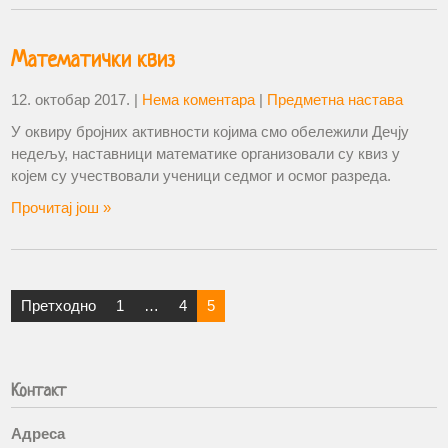
Математички квиз
12. октобар 2017.
|
Нема коментара
|
Предметна настава
У оквиру бројних активности којима смо обележили Дечју
недељу, наставници математике организовали су квиз у
којем су учествовали ученици седмог и осмог разреда.
Прочитај још »
Претходно
1
…
4
5
Контакт
Адреса