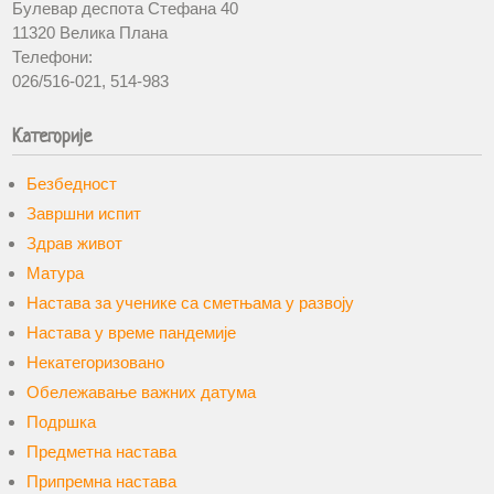
Булевар деспота Стефана 40
11320 Велика Плана
Телефони:
026/516-021, 514-983
Категорије
Безбедност
Завршни испит
Здрав живот
Матура
Настава за ученике са сметњама у развоју
Настава у време пандемије
Некатегоризовано
Обележавање важних датума
Подршка
Предметна настава
Припремна настава